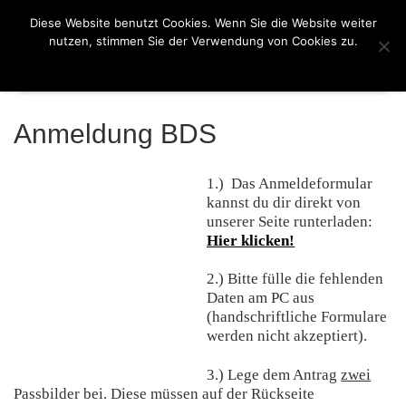
030 / 8 249 249
Mi. & Fr. 18:00 - 22:00 Uhr
info@kks-berlin.de
Diese Website benutzt Cookies. Wenn Sie die Website weiter
Zum Inhalt springen
nutzen, stimmen Sie der Verwendung von Cookies zu.
Akzeptieren
Menü
Anmeldung BDS
1.) Das Anmeldeformular
kannst du dir direkt von
unserer Seite runterladen:
Hier klicken!
2.) Bitte fülle die fehlenden
Daten am PC aus
(handschriftliche Formulare
werden nicht akzeptiert).
3.) Lege dem Antrag
zwei
Passbilder bei. Diese müssen auf der Rückseite