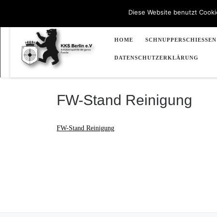
030 / 8 249 249
Mi. & Fr. 18:00 - 22:00 Uhr
info@kks-be
Diese Website benutzt Cooki
Zum Inhalt springen
HOME
SCHNUPPERSCHIESSEN
DATENSCHUTZERKLÄRUNG
FW-Stand Reinigung
FW-Stand Reinigung