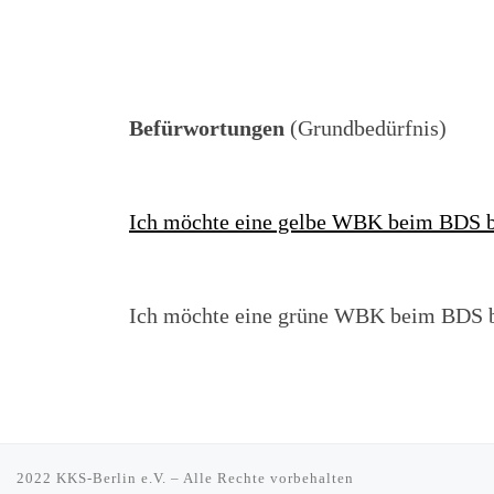
Befürwortungen
(Grundbedürfnis)
Ich möchte eine gelbe WBK beim BDS be
Ich möchte eine grüne WBK beim BDS be
2022
KKS-Berlin e.V.
–
Alle Rechte vorbehalten