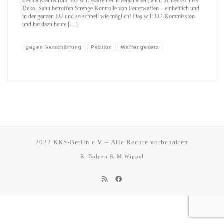
Cécilia Malmström. EU will Waffenrecht verschärfen, auch Schreckschuss,
Deko, Salut betroffen Strenge Kontrolle von Feuerwaffen – einheitlich und
in der ganzen EU und so schnell wie möglich! Das will EU-Kommission
und hat dazu heute […]
gegen Verschärfung
Petition
Waffengesetz
2022
KKS-Berlin e.V.
–
Alle Rechte vorbehalten
R. Bolgen & M.Wippel